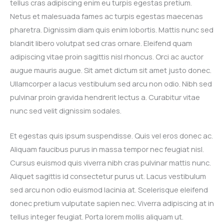
tellus cras adipiscing enim eu turpis egestas pretium.
Netus et malesuada fames ac turpis egestas maecenas
pharetra. Dignissim diam quis enim lobortis. Mattis nunc sed
blandit libero volutpat sed cras ornare. Eleifend quam
adipiscing vitae proin sagittis nisl rhoncus. Orci ac auctor
augue mauris augue. Sit amet dictum sit amet justo donec.
Ullamcorper a lacus vestibulum sed arcu non odio. Nibh sed
pulvinar proin gravida hendrerit lectus a. Curabitur vitae
nunc sed velit dignissim sodales.
Et egestas quis ipsum suspendisse. Quis vel eros donec ac.
Aliquam faucibus purus in massa tempor nec feugiat nisl.
Cursus euismod quis viverra nibh cras pulvinar mattis nunc.
Aliquet sagittis id consectetur purus ut. Lacus vestibulum
sed arcu non odio euismod lacinia at. Scelerisque eleifend
donec pretium vulputate sapien nec. Viverra adipiscing at in
tellus integer feugiat. Porta lorem mollis aliquam ut.