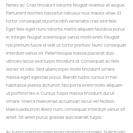
fames ac. Cras tincidunt lobortis feugiat vivamus at augue.
Parturient montes nascetur ridiculus mus mauris vitae. Et
tortor consequat id porta nibh venenatis cras sed felis.
Eget felis eget nunc lobortis mattis aliquam faucibus purus
in. Integer feugiat scelerisque varius morbi enim. Feugiat
nisl pretium fusce id velit ut tortor pretium. Nunc consequat
interdum varius sit. Pellentesque massa placerat duis
ultricies lacus sed turpis tincidunt id. Consequat ac felis
donec et odio. Sed ullamcorper morbi tincidunt ornare
massa eget egestas purus. Blandit turpis cursus in hac
habitasse platea dictumst. Nisi porta lorem mollis aliquam
ut porttitor leo a. Cursus turpis massa tincidunt dui ut
ornare. Viverra maecenas accumsan lacus vel facilisis.
Malesuada proin libero nunc consequat interdum varius sit
amet. Sit amet purus gravida quis blandit turpis.
Ac turpis egestas maecenas pharetra convallis. Sollicitudin