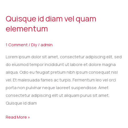
Quisque
id
Quisque id diam vel quam
diam
elementum
vel
quam
elementum
1 Comment
/
Diy
/
admin
Lorem ipsum dolor sit amet, consectetur adipiscing elit, sed
do eiusmod tempor incididunt ut labore et dolore magna
aliqua. Odio eu feugiat pretium nibh ipsum consequat nisl
vel. Et malesuada fames ac turpis. Fermentum leo vel orci
porta non pulvinar neque laoreet suspendisse. Amet
consectetur adipiscing elit ut aliquam purus sit amet.
Quisque id diam
Read More »