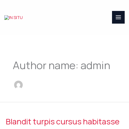
Skip
to
content
Author name: admin
Blandit
turpis
Blandit turpis cursus habitasse
cursus
habitasse