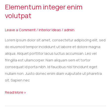
integer
Elementum integer enim
enim
volutpat
volutpat
Leave a Comment
/
Interior Ideas
/
admin
Lorem ipsum dolor sit amet, consectetur adipiscing elit, sed
do eiusmod tempor incididunt ut labore et dolore magna
aliqua. Aliquet porttitor lacus luctus accumsan. Leo vel
fringilla est ullamcorper. Nam aliquam sem et tortor
consequat id porta nibh. Id faucibus nisl tincidunt eget
nullam non. Justo donec enim diam vulputate ut pharetra
sit. Sapien nec
Read More »
Porttitor