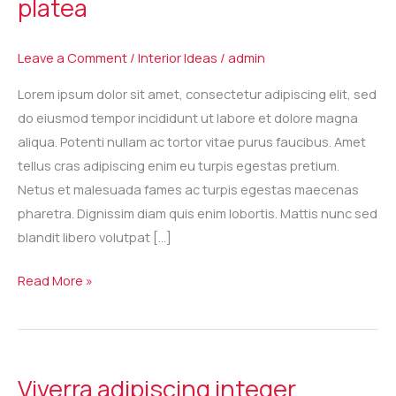
platea
platea
Leave a Comment
/
Interior Ideas
/
admin
Lorem ipsum dolor sit amet, consectetur adipiscing elit, sed
do eiusmod tempor incididunt ut labore et dolore magna
aliqua. Potenti nullam ac tortor vitae purus faucibus. Amet
tellus cras adipiscing enim eu turpis egestas pretium.
Netus et malesuada fames ac turpis egestas maecenas
pharetra. Dignissim diam quis enim lobortis. Mattis nunc sed
blandit libero volutpat […]
Read More »
Viverra
adipiscing
Viverra adipiscing integer
integer