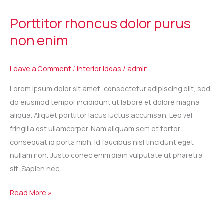
rhoncus
Porttitor rhoncus dolor purus
dolor
non enim
purus
non
enim
Leave a Comment
/
Interior Ideas
/
admin
Lorem ipsum dolor sit amet, consectetur adipiscing elit, sed
do eiusmod tempor incididunt ut labore et dolore magna
aliqua. Aliquet porttitor lacus luctus accumsan. Leo vel
fringilla est ullamcorper. Nam aliquam sem et tortor
consequat id porta nibh. Id faucibus nisl tincidunt eget
nullam non. Justo donec enim diam vulputate ut pharetra
sit. Sapien nec
Read More »