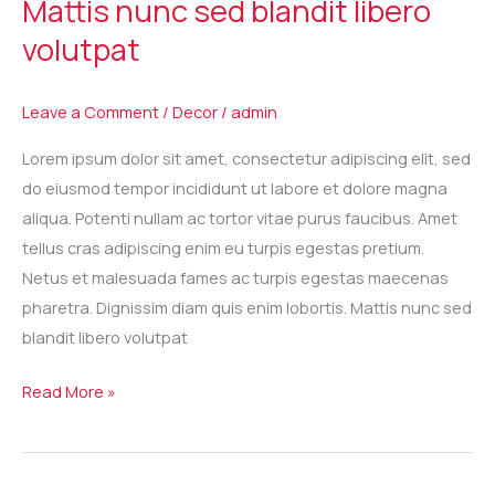
Mattis nunc sed blandit libero
sed
volutpat
blandit
libero
volutpat
Leave a Comment
/
Decor
/
admin
Lorem ipsum dolor sit amet, consectetur adipiscing elit, sed
do eiusmod tempor incididunt ut labore et dolore magna
aliqua. Potenti nullam ac tortor vitae purus faucibus. Amet
tellus cras adipiscing enim eu turpis egestas pretium.
Netus et malesuada fames ac turpis egestas maecenas
pharetra. Dignissim diam quis enim lobortis. Mattis nunc sed
blandit libero volutpat
Read More »
Elementum