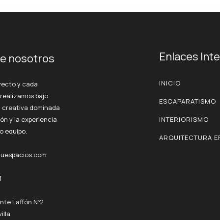
Enlaces Int
e nosotros
INICIO
yecto y cada
 realizamos bajo
ESCAPARATISMO
n creativa dominada
ión y la experiencia
INTERIORISMO
o equipo.
ARQUITECTURA E
tuespacios.com
1
nte Laffón Nº2
illa