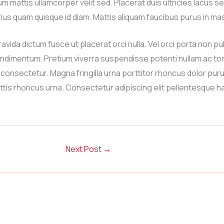
mattis ullamcorper velit sed. Placerat duis ultricies lacus sed
varius quam quisque id diam. Mattis aliquam faucibus purus in 
ravida dictum fusce ut placerat orci nulla. Vel orci porta no
ndimentum. Pretium viverra suspendisse potenti nullam ac torto
t consectetur. Magna fringilla urna porttitor rhoncus dolor purus
attis rhoncus urna. Consectetur adipiscing elit pellentesque 
Next Post
→