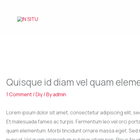
Skip
to
content
Quisque id diam vel quam ele
1 Comment
/
Diy
/ By
admin
Lorem ipsum dolor sit amet, consectetur adipiscing elit, se
Et malesuada fames ac turpis. Fermentum leo vel orci porta
quam elementum. Morbi tincidunt ornare massa eget. Sed nisi 
nunc id. Vel quam elementum pulvinar etiam non. Risus feu