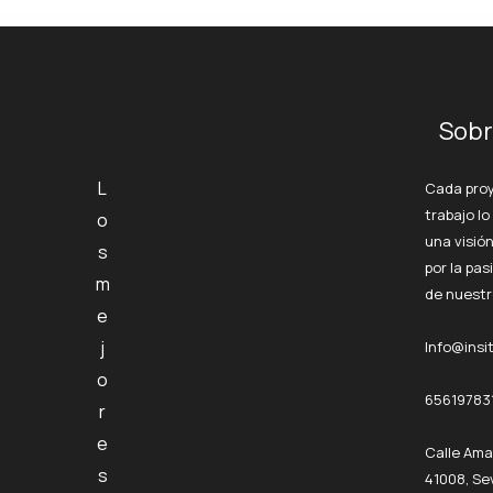
Sobr
L
Cada pro
trabajo lo
o
una visió
s
por la pas
m
de nuestr
e
j
Info@insi
o
65619783
r
e
Calle Ama
s
41008, Sev