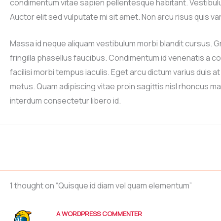
condimentum vitae sapien pellentesque habitant. Vestibulum 
Auctor elit sed vulputate mi sit amet. Non arcu risus quis 
Massa id neque aliquam vestibulum morbi blandit cursus. G
fringilla phasellus faucibus. Condimentum id venenatis a co
facilisi morbi tempus iaculis. Eget arcu dictum varius duis a
metus. Quam adipiscing vitae proin sagittis nisl rhoncus m
interdum consectetur libero id.
1 thought on “Quisque id diam vel quam elementum”
A WORDPRESS COMMENTER