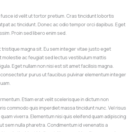
fusce id velit ut tortor pretium. Cras tincidunt lobortis
tpat ac tincidunt. Donec ac odio tempor orci dapibus. Eget
ssim. Proin sed libero enim sed.
t tristique magna sit. Eu sem integer vitae justo eget
 molestie ac feugiat sed lectus vestibulum mattis
gula. Eget nullam non nisi est sit amet facilisis magna.
 Id consectetur purus ut faucibus pulvinar elementum integer
iquam.
ermentum. Etiam erat velit scelerisque in dictum non
uris commodo quis imperdiet massa tincidunt nunc. Vel risus
uam viverra. Elementum nisi quis eleifend quam adipiscing
dio ut sem nulla pharetra. Condimentum id venenatis a