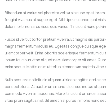
Bibendum at varius vel pharetra vel turpis nunc eget lorem. Eg
feugiat vivamus at augue eget. Nibh ipsum consequat nisl v
dolor morbi non arcu risus quis varius. Tincidunt nunc pulvi
Fusce id velit ut tortor pretium viverra. Et magnis dis part
magna fermentum iaculis eu. Egestas congue quisque egesta
ullamcorper velit. Enim lobortis scelerisque fermentum dui fa
Ipsum faucibus vitae aliquet nec ullamcorper sit amet. Quam
enim neque. Mattis enim ut tellus elementum sagittis vitae 
Nulla posuere sollicitudin aliquam ultrices sagittis orci a 
consectetur a. At auctor urna nunc id cursus metus aliquam
commodo viverra maecenas. Morbi tincidunt ornare massa e
vitae proin sagittis nisl. Sit amet nisl purus in mollis nunc