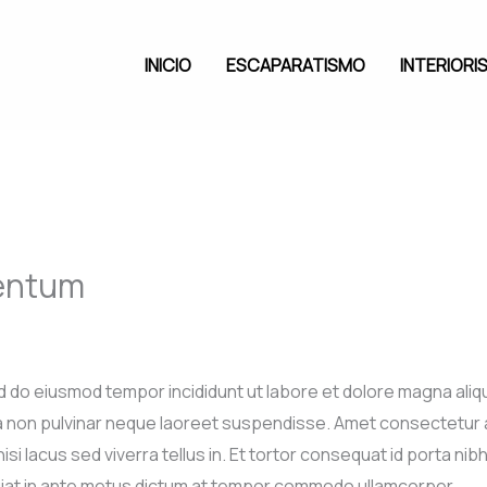
INICIO
ESCAPARATISMO
INTERIORI
mentum
d do eiusmod tempor incididunt ut labore et dolore magna aliqu
 non pulvinar neque laoreet suspendisse. Amet consectetur adi
lacus sed viverra tellus in. Et tortor consequat id porta nibh
giat in ante metus dictum at tempor commodo ullamcorper.