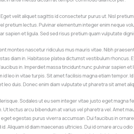
et velit aliquet sagittis id consectetur purus ut. Nisl pretium 
el pretium lectus. Pulvinar elementum integer enim neque volu
nar sapien et ligula. Sed sed risus pretium quam vulputate digni
urient montes nascetur ridiculus mus mauris vitae. Nibh praesen
s diam in. Habitasse platea dictumst vestibulum rhoncus. Et
ucibus in. Imperdiet massa tincidunt nunc pulvinar sapien et li
 id leo in vitae turpis. Sit amet facilisis magna etiam tempor.
et leo duis. Donec enim diam vulputate ut pharetra sit amet al
scelerisque. Sodales ut eu sem integer vitae justo eget magna f
. Ut lectus arcu bibendum at varius vel pharetra vel. Amet ma
get egestas purus viverra accumsan. Dui faucibus in ornare q
 sed id. Aliquam id diam maecenas ultricies. Dui id ornare arcu o